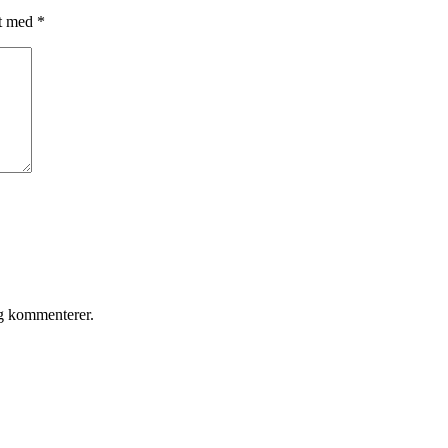
et med
*
eg kommenterer.