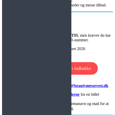
behandlinger m.m.
og benyt dig af alle de mange gode nyheder og messe tilbud.
Få billet
Adgangen til Beauty Messe Vest er
GRATIS
, men kræver du har
en billet og fagrelateret CVR-nummer.
Få din gratis billet til messen 2026
⬇️
Modtag billet direkte i din indbakke
Få billetter ved at sende en mail på
info@beautymessevest.dk
Du kan også kontakte en af
udstillerne
for en billet
Ved bestilling af billet skal vi bruge dit firmanavn og mail for at
tilsende billet til dig.