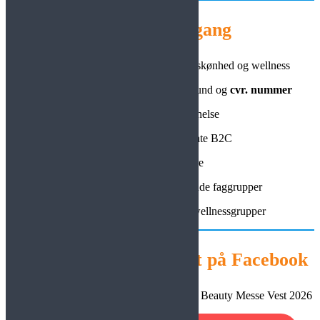
Hvem har adgang
• Alle med faglig baggrund indenfor skønhed og wellness
• Firmaer med brancherelateret baggrund og
cvr. nummer
• Elever under uddannelse
•
Ingen
adgang for private B2C
• Nye iværksættere
• Sparring og inspirationssøgende faggrupper
• Faglig relateret skønheds- & wellnessgrupper
Følg Beauty Messe Vest på Facebook
Følg med
– Få inspiration og up-dates om Beauty Messe Vest 2026