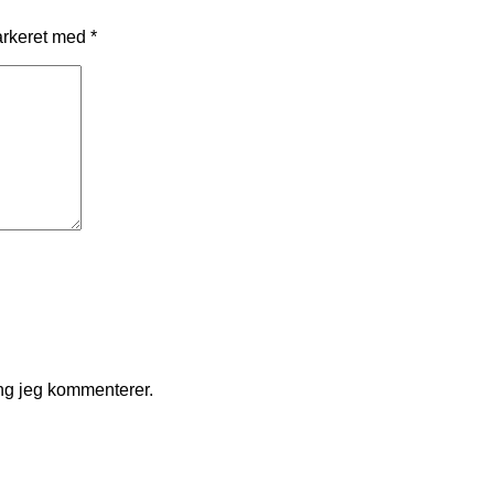
arkeret med
*
ng jeg kommenterer.