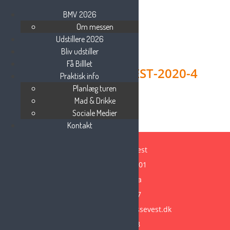
BMV 2026
Om messen
Udstillere 2026
Bliv udstiller
Få Billlet
BEAUTY-MESSE-VEST-2020-4
Praktisk info
Planlæg turen
Mad & Drikke
Sociale Medier
Kontakt
Beauty Messe Vest
Vestre Ringvej 101
7000 Fredericia
Tlf: 75 85 88 57
Email:
info@beautymessevest.dk
CVR: 36936568