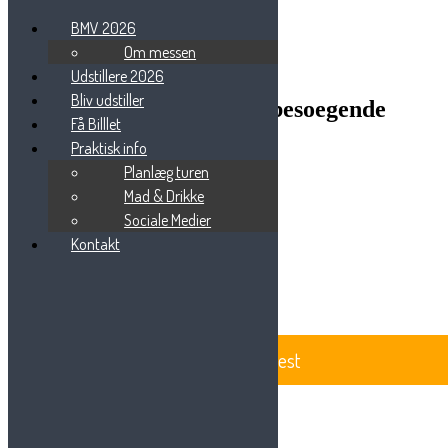
BMV 2026
Om messen
Udstillere 2026
Bliv udstiller
BEAUTY-MESSE-VEST-besoegende
Få Billlet
Praktisk info
Planlæg turen
Mad & Drikke
Sociale Medier
Beauty Messe Vest
Vestre Ringvej 101
Kontakt
7000 Fredericia
Tlf: 75 85 88 57
Email:
info@beautymessevest.dk
CVR: 36936568
BeautyMesse Vest