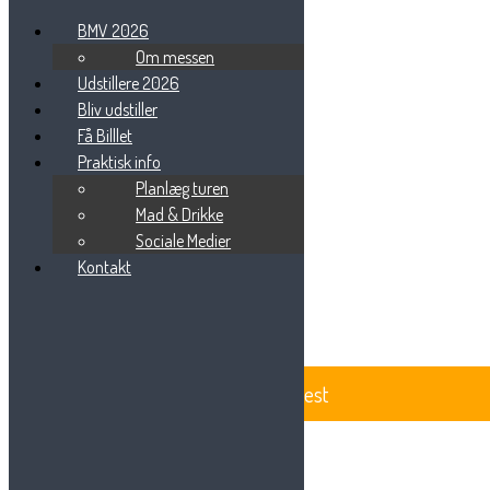
BMV 2026
Om messen
Udstillere 2026
Bliv udstiller
Tog-BMV
Få Billlet
Praktisk info
Planlæg turen
Mad & Drikke
Sociale Medier
Beauty Messe Vest
Vestre Ringvej 101
Kontakt
7000 Fredericia
Tlf: 75 85 88 57
Email:
info@beautymessevest.dk
CVR: 36936568
BeautyMesse Vest