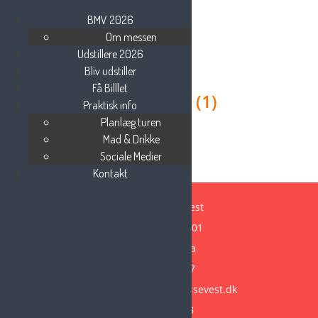
BMV 2026
Om messen
Udstillere 2026
Bliv udstiller
Få Billlet
Find os her (1)
Praktisk info
Planlæg turen
Mad & Drikke
Sociale Medier
Kontakt
Beauty Messe Vest
Vestre Ringvej 101
7000 Fredericia
Tlf: 75 85 88 57
Email:
info@beautymessevest.dk
CVR: 36936568