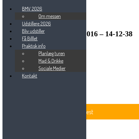
BMV 2026
Om messen
Udstillere 2026
Bliv udstiller
OSJ_0390 – 25september2016 – 14-12-38
Få Billlet
Praktisk info
Planlæg turen
Mad & Drikke
Sociale Medier
Beauty Messe Vest
Vestre Ringvej 101
Kontakt
7000 Fredericia
Tlf: 75 85 88 57
Email:
info@beautymessevest.dk
CVR: 36936568
BeautyMesse Vest