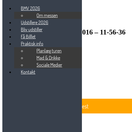
BMV 2026
Om messen
Udstillere 2026
Bliv udstiller
OSJ_0034 – 25september2016 – 11-56-36
Få Billlet
Praktisk info
Planlæg turen
Mad & Drikke
Sociale Medier
Beauty Messe Vest
Vestre Ringvej 101
Kontakt
7000 Fredericia
Tlf: 75 85 88 57
Email:
info@beautymessevest.dk
CVR: 36936568
BeautyMesse Vest