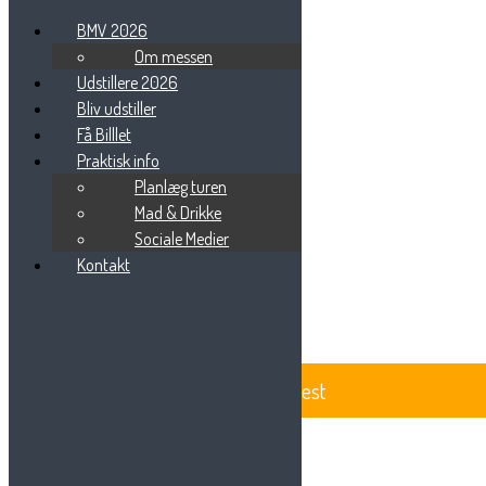
BMV 2026
Om messen
Udstillere 2026
Bliv udstiller
DSC_3074
Få Billlet
Praktisk info
Planlæg turen
Mad & Drikke
Sociale Medier
Beauty Messe Vest
Vestre Ringvej 101
Kontakt
7000 Fredericia
Tlf: 75 85 88 57
Email:
info@beautymessevest.dk
CVR: 36936568
BeautyMesse Vest