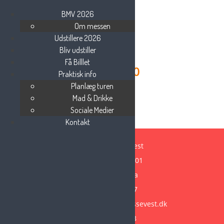
BMV 2026
Om messen
Udstillere 2026
Bliv udstiller
Få Billlet
DSC_2820
Praktisk info
Planlæg turen
Mad & Drikke
Sociale Medier
Kontakt
Beauty Messe Vest
Vestre Ringvej 101
7000 Fredericia
Tlf: 75 85 88 57
Email:
info@beautymessevest.dk
CVR: 36936568