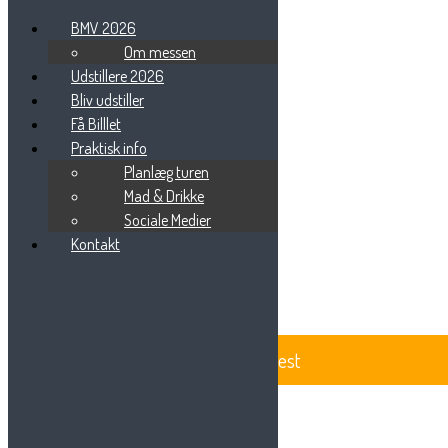
BMV 2026
Om messen
Udstillere 2026
Bliv udstiller
DSC_2683
Få Billlet
Praktisk info
Planlæg turen
Mad & Drikke
Sociale Medier
Beauty Messe Vest
Vestre Ringvej 101
Kontakt
7000 Fredericia
Tlf: 75 85 88 57
Email:
info@beautymessevest.dk
CVR: 36936568
BeautyMesse Vest