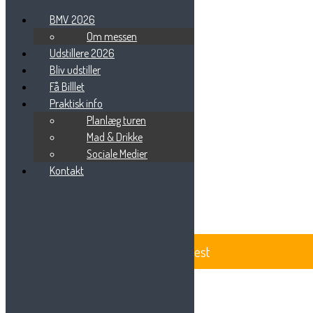
BMV 2026
Om messen
Udstillere 2026
Bliv udstiller
Beauty Messe-127
Få Billlet
Praktisk info
Planlæg turen
Mad & Drikke
Sociale Medier
Beauty Messe Vest
Vestre Ringvej 101
Kontakt
7000 Fredericia
Tlf: 75 85 88 57
Email:
info@beautymessevest.dk
CVR: 36936568
BeautyMesse Vest