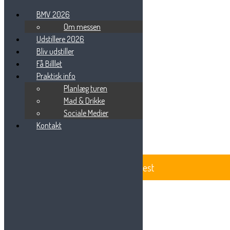
BMV 2026
Om messen
Udstillere 2026
Bliv udstiller
BILLEDER 2017
Få Billlet
Praktisk info
Planlæg turen
Beauty Messe Vest
Mad & Drikke
Vestre Ringvej 101
Sociale Medier
7000 Fredericia
Tlf: 75 85 88 57
Kontakt
Email:
info@beautymessevest.dk
CVR: 36936568
BeautyMesse Vest